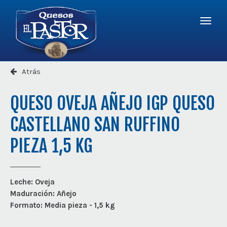
Logo
-
r
a
Quesos
la
El
Menú
página
Pastor
princi
princip
Atrás
QUESO OVEJA AÑEJO IGP QUESO
CASTELLANO SAN RUFFINO
PIEZA 1,5 KG
Leche:
Oveja
Maduración:
Añejo
Formato:
Media pieza - 1,5 kg