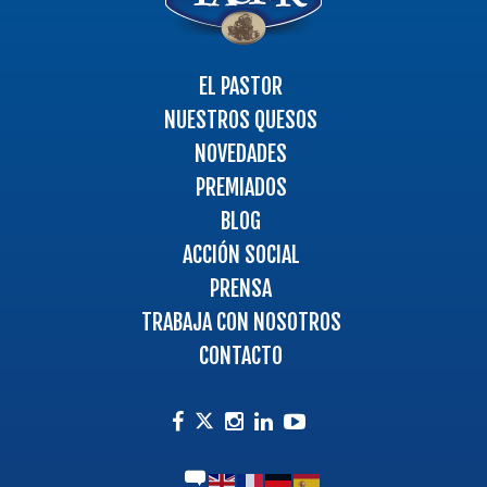
Ir
a
la
página
EL PASTOR
principal
NUESTROS QUESOS
NOVEDADES
PREMIADOS
BLOG
ACCIÓN SOCIAL
PRENSA
TRABAJA CON NOSOTROS
CONTACTO
Facebook
Instagram
Linkedin
Youtube
Twitter