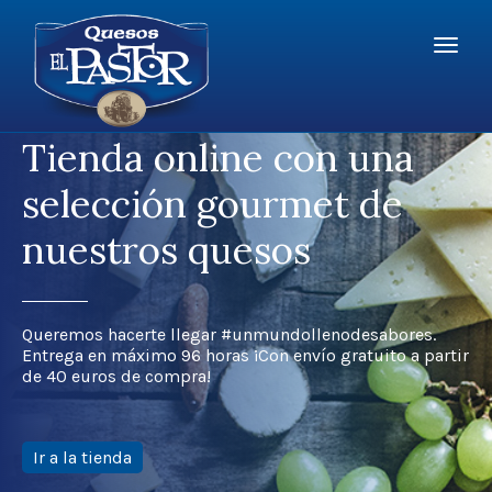
Logo
-
r
a
Quesos
la
El
Menú
página
Pastor
princi
princip
Tienda online con una
selección gourmet de
nuestros quesos
Queremos hacerte llegar #unmundollenodesabores.
Entrega en máximo 96 horas ¡Con envío gratuito a partir
de 40 euros de compra!
Ir a la tienda