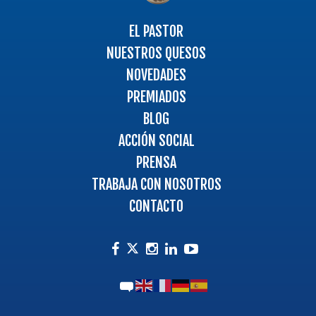
la
página
EL PASTOR
principal
NUESTROS QUESOS
NOVEDADES
PREMIADOS
BLOG
ACCIÓN SOCIAL
PRENSA
TRABAJA CON NOSOTROS
CONTACTO
Facebook
Instagram
Linkedin
Youtube
Twitter