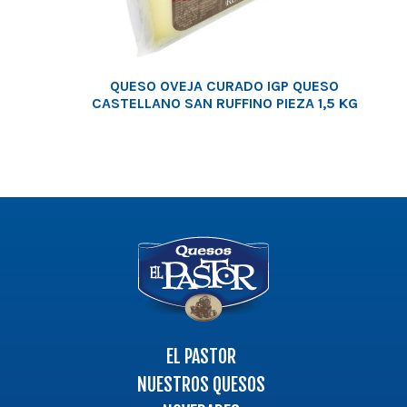
QUESO OVEJA CURADO IGP QUESO
CASTELLANO SAN RUFFINO PIEZA 1,5 KG
Logo
-
Ir
a
la
página
EL PASTOR
principal
NUESTROS QUESOS