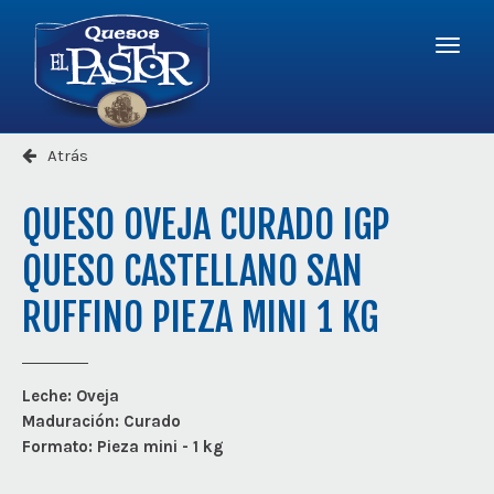
Logo
-
r
a
Quesos
la
El
Menú
página
Pastor
princi
princip
Atrás
QUESO OVEJA CURADO IGP
QUESO CASTELLANO SAN
RUFFINO PIEZA MINI 1 KG
Leche:
Oveja
Maduración:
Curado
Formato:
Pieza mini - 1 kg