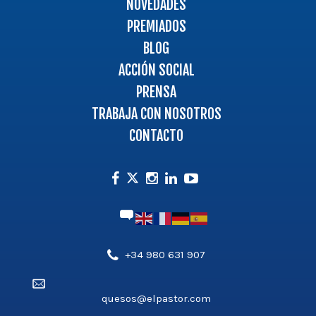
NOVEDADES
PREMIADOS
BLOG
ACCIÓN SOCIAL
PRENSA
TRABAJA CON NOSOTROS
CONTACTO
Facebook
Instagram
Linkedin
Youtube
Twitter
Teléfono',
+34 980 631 907
'aldea_v3');
Email',
?
quesos@elpastor.com
'aldea_v3');
>