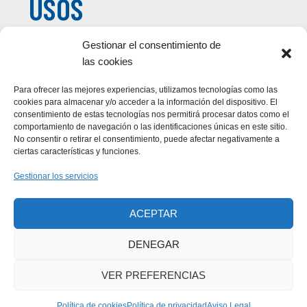
USOS
GOURMET
Gestionar el consentimiento de
las cookies
Disfruta de este manjar y déjate llevar por tu imaginación.
Para ofrecer las mejores experiencias, utilizamos tecnologías como las
sorpréndete de las posibilidades culinarias de unos
cookies para almacenar y/o acceder a la información del dispositivo. El
productos de alta cocina.
consentimiento de estas tecnologías nos permitirá procesar datos como el
¡Viva el queso!
comportamiento de navegación o las identificaciones únicas en este sitio.
No consentir o retirar el consentimiento, puede afectar negativamente a
ciertas características y funciones.
Gestionar los servicios
ACEPTAR
EL SABER
DENEGAR
VER PREFERENCIAS
Política de cookies
Política de privacidad
Aviso Legal