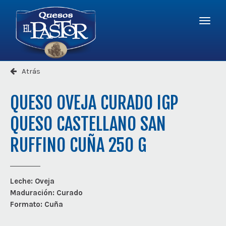
Logo
-
r
a
Quesos
la
El
Menú
página
Pastor
princi
princip
Atrás
QUESO OVEJA CURADO IGP
QUESO CASTELLANO SAN
RUFFINO CUÑA 250 G
Leche:
Oveja
Maduración:
Curado
Formato:
Cuña