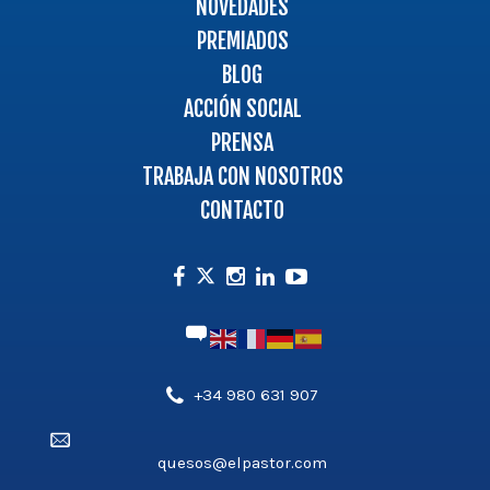
NOVEDADES
PREMIADOS
BLOG
ACCIÓN SOCIAL
PRENSA
TRABAJA CON NOSOTROS
CONTACTO
Facebook
Instagram
Linkedin
Youtube
Twitter
Teléfono',
+34 980 631 907
'aldea_v3');
Email',
?
quesos@elpastor.com
'aldea_v3');
>