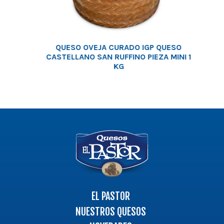
QUESO OVEJA CURADO IGP QUESO
CASTELLANO SAN RUFFINO PIEZA MINI 1
KG
Logo
-
Ir
a
la
página
EL PASTOR
principal
NUESTROS QUESOS