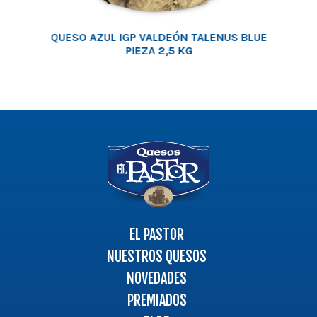
QUESO AZUL IGP VALDEÓN TALENUS BLUE
PIEZA 2,5 KG
Logo
-
Ir
a
la
página
EL PASTOR
principal
NUESTROS QUESOS
NOVEDADES
PREMIADOS