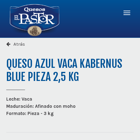
Logo
-
r
a
Quesos
la
El
Menú
página
Pastor
princi
princip
Atrás
QUESO AZUL VACA KABERNUS
BLUE PIEZA 2,5 KG
Leche:
Vaca
Maduración:
Afinado con moho
Formato:
Pieza - 3 kg