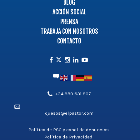
BLOG
ACCIÓN SOCIAL
PRENSA
TRABAJA CON NOSOTROS
CONTACTO
Facebook
Instagram
Linkedin
Youtube
Twitter
Teléfono',
+34 980 631 907
'aldea_v3');
Email',
?
quesos@elpastor.com
'aldea_v3');
>
?
>
Política de RSC y canal de denuncias
Política de Privacidad