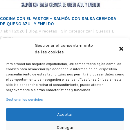
COCINA CON EL PASTOR – SALMÓN CON SALSA CREMOSA
DE QUESO AZUL Y ENELDO
7 abril 2020
|
Blog y recetas
-
Sin categorizar
|
Quesos El
Pastor
Gestionar el consentimiento
INGREDIENTES 2 lomos de salmón sin piel y espinas 1
de las cookies
cebolla 100 ml de vino blanco 100 Gramos de Queso [...]
Para ofrecer las mejores experiencias, utilizamos tecnologías como las
Ver
cookies para almacenar y/o acceder a la información del dispositivo. El
consentimiento de estas tecnologías nos permitirá procesar datos como
el comportamiento de navegación o las identificaciones únicas en este
sitio. No consentir o retirar el consentimiento, puede afectar
negativamente a ciertas características y funciones.
Gestionar los servicios
Aceptar
Denegar