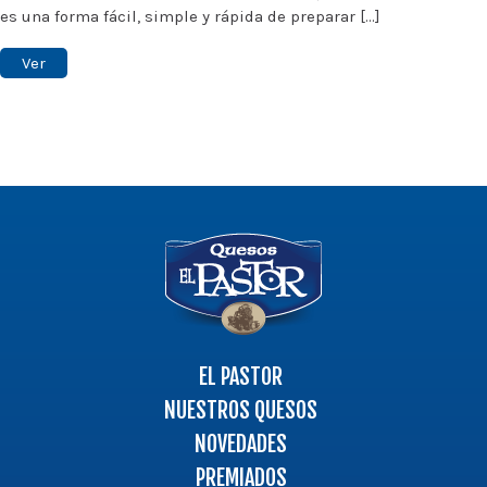
es una forma fácil, simple y rápida de preparar [...]
Ver
Logo
-
Ir
a
la
página
EL PASTOR
principal
NUESTROS QUESOS
NOVEDADES
PREMIADOS