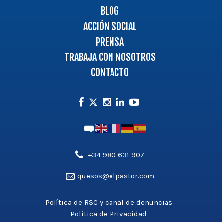
BLOG
ACCIÓN SOCIAL
PRENSA
TRABAJA CON NOSOTROS
CONTACTO
Facebook
Instagram
Linkedin
Youtube
Twitter
Teléfono',
+34 980 631 907
'aldea_v3');
Email',
quesos@elpastor.com
?
'aldea_v3');
>
?
Política de RSC y canal de denuncias
>
Política de Privacidad