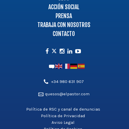
ACCIÓN SOCIAL
PRENSA
TRABAJA CON NOSOTROS
CONTACTO
Facebook
Instagram
Linkedin
Youtube
Twitter
Teléfono',
+34 980 631 907
'aldea_v3');
Email',
quesos@elpastor.com
?
'aldea_v3');
>
?
Política de RSC y canal de denuncias
>
Política de Privacidad
Aviso Legal