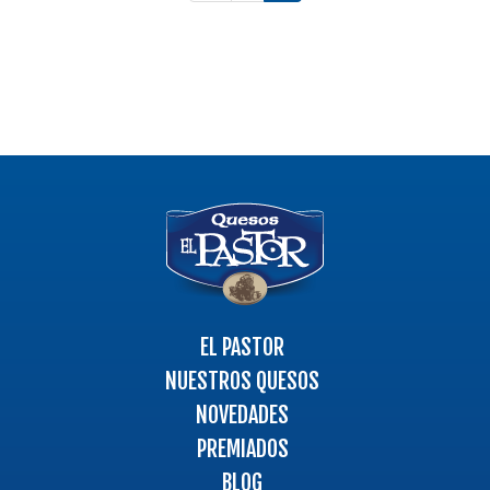
Logo
-
Ir
a
la
página
EL PASTOR
principal
NUESTROS QUESOS
NOVEDADES
PREMIADOS
BLOG