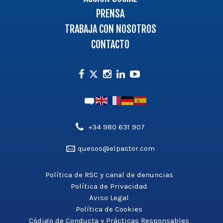
PRENSA
TRABAJA CON NOSOTROS
CONTACTO
Facebook
Instagram
Linkedin
Youtube
Twitter
Teléfono',
+34 980 631 907
'aldea_v3');
Email',
quesos@elpastor.com
?
'aldea_v3');
>
?
Política de RSC y canal de denuncias
>
Política de Privacidad
Aviso Legal
Política de Cookies
Código de Conducta y Prácticas Responsables