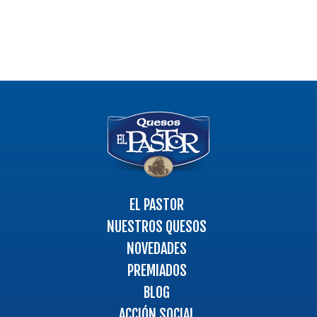
Logo
-
Ir
a
la
página
EL PASTOR
principal
NUESTROS QUESOS
NOVEDADES
PREMIADOS
BLOG
ACCIÓN SOCIAL