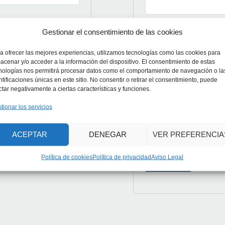
Gestionar el consentimiento de las cookies
Se enviará un enlace a
nueva contraseña.
a ofrecer las mejores experiencias, utilizamos tecnologías como las cookies para
acenar y/o acceder a la información del dispositivo. El consentimiento de estas
Deseo recibir com
nologías nos permitirá procesar datos como el comportamiento de navegación o la
ACCEDER
ntificaciones únicas en este sitio. No consentir o retirar el consentimiento, puede
Pastor
ctar negativamente a ciertas características y funciones.
tionar los servicios
Sus datos personales s
experiencia en este sit
ACEPTAR
DENEGAR
VER PREFERENCIA
consentimiento para el 
Política de cookies
Política de privacidad
Aviso Legal
REGISTRARSE