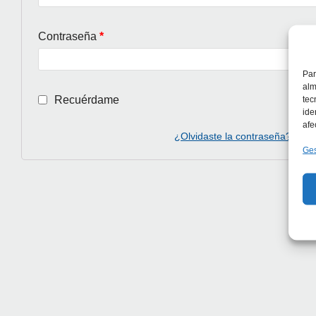
Contraseña
*
Par
alm
Recuérdame
tec
ide
afe
¿Olvidaste la contraseña?
Ges