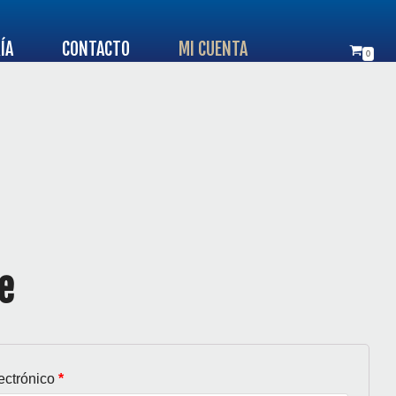
ÍA
CONTACTO
MI CUENTA
0
e
lectrónico
*