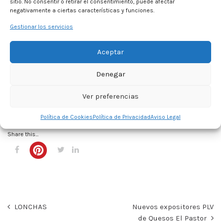
sitio. No consentir o retirar el consentimiento, puede afectar
negativamente a ciertas características y funciones.
Gestionar los servicios
Aceptar
Las características organolépticas de estos quesos son:
Denegar
Maduración
: Fresco
Olor
:
Suave
Ver preferencias
Textura
: Untuosa, fundente, pasta fina agradable
Política de Cookies
Política de Privacidad
Aviso Legal
Share this...
LONCHAS
Nuevos expositores PLV
de Quesos El Pastor