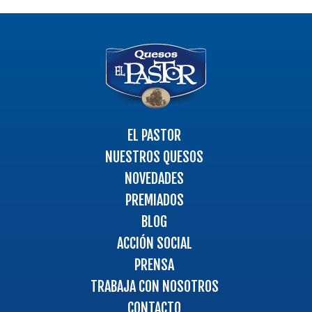
Logo
-
Ir
a
la
página
EL PASTOR
principal
NUESTROS QUESOS
NOVEDADES
PREMIADOS
BLOG
ACCIÓN SOCIAL
PRENSA
TRABAJA CON NOSOTROS
CONTACTO