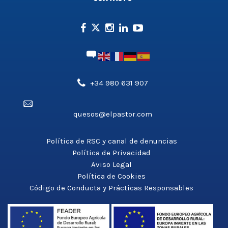
Facebook
Instagram
Linkedin
Youtube
Twitter
Teléfono',
+34 980 631 907
'aldea_v3');
Email',
?
quesos@elpastor.com
'aldea_v3');
>
?
>
Política de RSC y canal de denuncias
Política de Privacidad
Aviso Legal
Política de Cookies
Código de Conducta y Prácticas Responsables