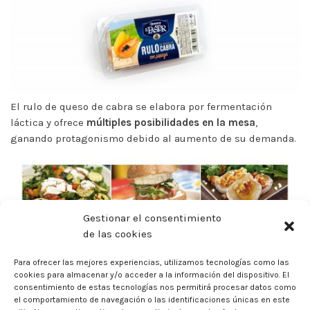
El rulo de queso de cabra se elabora por fermentación
láctica y ofrece
múltiples posibilidades en la mesa
,
ganando protagonismo debido al aumento de su demanda.
Gestionar el consentimiento
de las cookies
Son la solución ideal para dar un
toque gourmet
a tus
platos de una forma sencilla, los amantes de este queso
Para ofrecer las mejores experiencias, utilizamos tecnologías como las
pueden hacer uso de esta modalidad en ensaladas, pizzas…
cookies para almacenar y/o acceder a la información del dispositivo. El
Lo podemos presentar plancheado, gratinado, caramelizado
consentimiento de estas tecnologías nos permitirá procesar datos como
o sencillamente desmenuzado.
el comportamiento de navegación o las identificaciones únicas en este