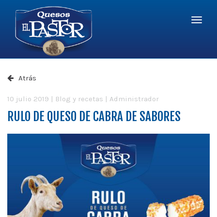
Logo
-
r
a
Quesos
la
El
Menú
página
Pastor
princi
princip
Atrás
10 julio 2019
|
Blog y recetas
|
Administrador
RULO DE QUESO DE CABRA DE SABORES