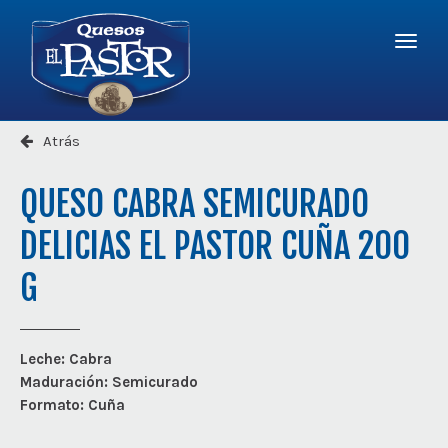
Logo
-
r
a
Quesos
la
El
Menú
página
Pastor
princi
princip
Atrás
QUESO CABRA SEMICURADO
DELICIAS EL PASTOR CUÑA 200
G
Leche:
Cabra
Maduración:
Semicurado
Formato:
Cuña