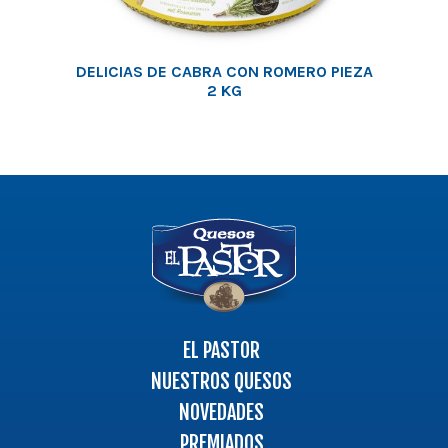
DELICIAS DE CABRA CON ROMERO PIEZA
2 KG
Logo
-
Ir
a
la
página
EL PASTOR
principal
NUESTROS QUESOS
NOVEDADES
PREMIADOS