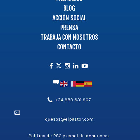
BLOG
ACCIÓN SOCIAL
PRENSA
TRABAJA CON NOSOTROS
CONTACTO
Facebook
Instagram
Linkedin
Youtube
Twitter
Teléfono',
+34 980 631 907
'aldea_v3');
Email',
?
quesos@elpastor.com
'aldea_v3');
>
?
>
Política de RSC y canal de denuncias