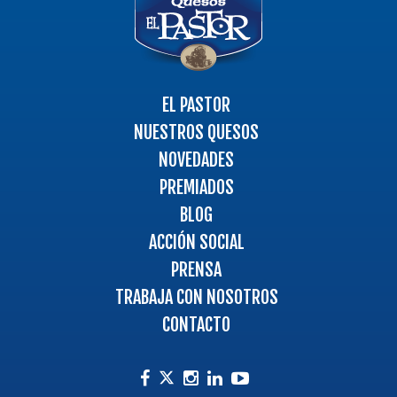
-
Ir
a
la
página
EL PASTOR
principal
NUESTROS QUESOS
NOVEDADES
PREMIADOS
BLOG
ACCIÓN SOCIAL
PRENSA
TRABAJA CON NOSOTROS
CONTACTO
Facebook
Instagram
Linkedin
Youtube
Twitter