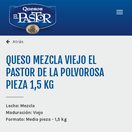
Logo
-
r
a
Quesos
la
El
Menú
página
Pastor
princi
princip
Atrás
QUESO MEZCLA VIEJO EL
PASTOR DE LA POLVOROSA
PIEZA 1,5 KG
Leche:
Mezcla
Maduración:
Viejo
Formato:
Media pieza - 1,5 kg