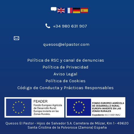
Teléfono',
+34 980 631 907
'aldea_v3');
Email',
?
quesos@elpastor.com
'aldea_v3');
>
?
>
Política de RSC y canal de denuncias
Política de Privacidad
Aviso Legal
Política de Cookies
Código de Conducta y Prácticas Responsables
Quesos El Pastor - Hijos de Salvador S.A. Carretera de Mózar, Km 1 - 49620
Santa Cristina de la Polvorosa (Zamora) España