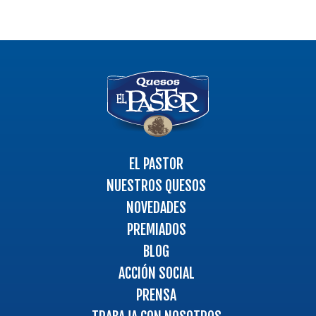
Logo
-
Ir
a
la
página
EL PASTOR
principal
NUESTROS QUESOS
NOVEDADES
PREMIADOS
BLOG
ACCIÓN SOCIAL
PRENSA