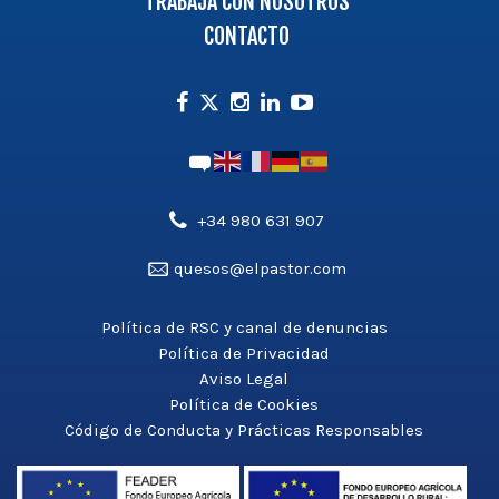
TRABAJA CON NOSOTROS
CONTACTO
Facebook
Instagram
Linkedin
Youtube
Twitter
Teléfono',
+34 980 631 907
'aldea_v3');
Email',
quesos@elpastor.com
?
'aldea_v3');
>
?
Política de RSC y canal de denuncias
>
Política de Privacidad
Aviso Legal
Política de Cookies
Código de Conducta y Prácticas Responsables