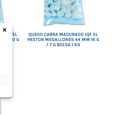
 IQF EL
QUESO CABRA MADURADO IQF EL
 MM 60 G
PASTOR MEDALLONES 44 MM 16 G
G
/ 7 G BOLSA 1 KG
s