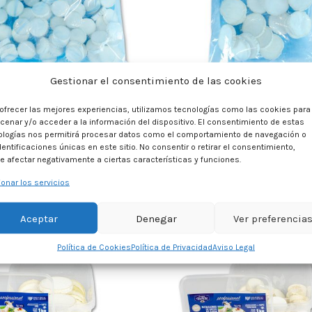
Gestionar el consentimiento de las cookies
CABRA MADURADO IQF EL
QUESO CABRA MADURADO
MEDALLONES 44 MM 16 G
PASTOR MEDALLONES 77
 ofrecer las mejores experiencias, utilizamos tecnologías como las cookies para
/ 7 G BOLSA 5 KG
/ 20 G BOLSA 1 K
cenar y/o acceder a la información del dispositivo. El consentimiento de estas
ologías nos permitirá procesar datos como el comportamiento de navegación o
dentificaciones únicas en este sitio. No consentir o retirar el consentimiento,
e afectar negativamente a ciertas características y funciones.
onar los servicios
Aceptar
Denegar
Ver preferencia
Política de Cookies
Política de Privacidad
Aviso Legal