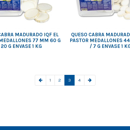
CABRA MADURADO IQF EL
QUESO CABRA MADURADO
MEDALLONES 77 MM 60 G
PASTOR MEDALLONES 44
 20 G ENVASE 1 KG
/ 7 G ENVASE 1 K
1
2
3
4