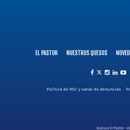
Logo
-
Ir
a
la
página
principal
EL PASTOR
NUESTROS QUESOS
NOVED
Facebook
Instagram
Linkedin
Yout
Twitter
Política de RSC y canal de denuncias
Po
Quesos El Pastor - H