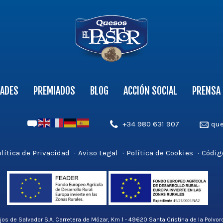
ADES
PREMIADOS
BLOG
ACCIÓN SOCIAL
PRENSA
ube
Teléfono',
Email',
+34 980 631 907
qu
'aldea_v3');
'aldea_
?
?
lítica de Privacidad
Aviso Legal
Política de Cookies
Códig
>
>
ijos de Salvador S.A. Carretera de Mózar, Km 1 - 49620 Santa Cristina de la Polv