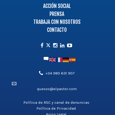
ACCIÓN SOCIAL
PRENSA
TRABAJA CON NOSOTROS
CONTACTO
Facebook
Instagram
Linkedin
Youtube
Twitter
Teléfono',
+34 980 631 907
'aldea_v3');
Email',
?
quesos@elpastor.com
'aldea_v3');
>
?
>
Política de RSC y canal de denuncias
Política de Privacidad
Aviso Legal