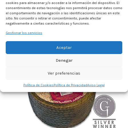
cookies para almacenar y/o acceder a la información del dispositivo. El
consentimiento de estas tecnologías nos permitirá procesar datos como
MEDALLA DE PLATA (SILVER WINNER)
el comportamiento de navegación o las identificaciones únicas en este
Rulo de queso de mezcla madurado «El Pastor de la
sitio. No consentir o retirar el consentimiento, puede afectar
Polvorosa».
negativamente a ciertas características y funciones.
Blended Cheese Log «El Pastor de la Polvorosa».
Gestionar los servicios
Aceptar
Denegar
Ver preferencias
Política de Cookies
Política de Privacidad
Aviso Legal