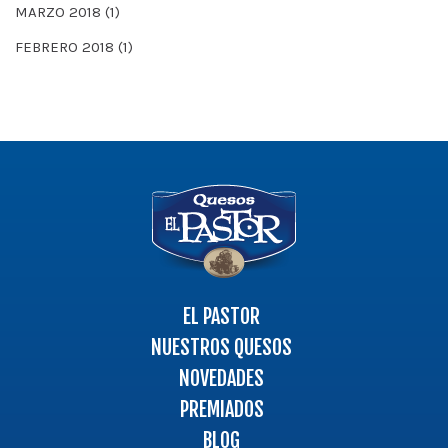
MARZO 2018
(1)
FEBRERO 2018
(1)
Logo
-
Ir
a
la
página
EL PASTOR
principal
NUESTROS QUESOS
NOVEDADES
PREMIADOS
BLOG