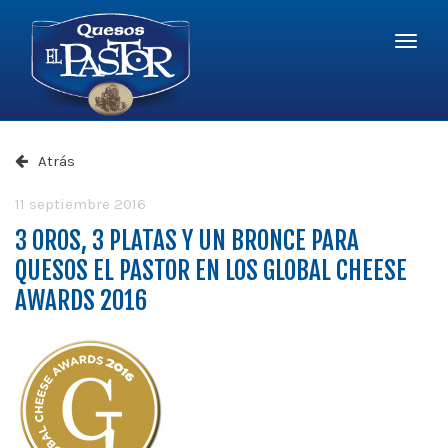
Logo
-
r
a
Quesos
la
El
Menú
página
Pastor
princi
princip
Atrás
11 septiembre 2016
3 OROS, 3 PLATAS Y UN BRONCE PARA
QUESOS EL PASTOR EN LOS GLOBAL CHEESE
AWARDS 2016