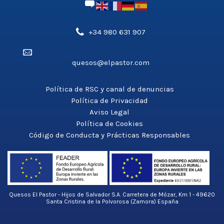
Teléfono',
+34 980 631 907
'aldea_v3');
Email',
?
quesos@elpastor.com
'aldea_v3');
>
?
>
Política de RSC y canal de denuncias
Política de Privacidad
Aviso Legal
Política de Cookies
Código de Conducta y Prácticas Responsables
Quesos El Pastor - Hijos de Salvador S.A. Carretera de Mózar, Km 1 - 49620
Santa Cristina de la Polvorosa (Zamora) España