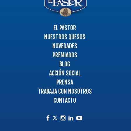
Ir
a
la
página
EL PASTOR
principal
NUESTROS QUESOS
NOVEDADES
PREMIADOS
BLOG
ACCIÓN SOCIAL
PRENSA
TRABAJA CON NOSOTROS
CONTACTO
Facebook
Instagram
Linkedin
Youtube
Twitter