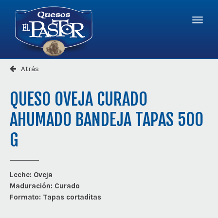
Logo
-
r
a
Quesos
la
El
Menú
página
Pastor
princi
princip
Atrás
QUESO OVEJA CURADO
AHUMADO BANDEJA TAPAS 500
G
Leche:
Oveja
Maduración:
Curado
Formato:
Tapas cortaditas