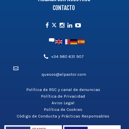
CONTACTO
Facebook
Instagram
Linkedin
Youtube
Twitter
Teléfono',
+34 980 631 907
'aldea_v3');
Email',
?
quesos@elpastor.com
'aldea_v3');
>
?
>
Política de RSC y canal de denuncias
Política de Privacidad
Aviso Legal
Política de Cookies
Código de Conducta y Prácticas Responsables