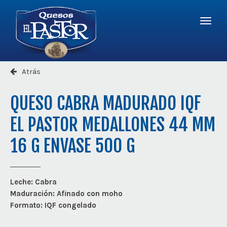
Logo
-
r
a
Quesos
la
El
Menú
página
Pastor
princi
princip
Atrás
QUESO CABRA MADURADO IQF
EL PASTOR MEDALLONES 44 MM
16 G ENVASE 500 G
Leche:
Cabra
Maduración:
Afinado con moho
Formato:
IQF congelado