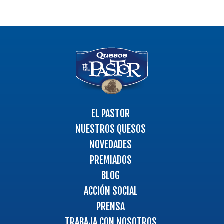
Logo
-
Ir
a
la
página
EL PASTOR
principal
NUESTROS QUESOS
NOVEDADES
PREMIADOS
BLOG
ACCIÓN SOCIAL
PRENSA
TRABAJA CON NOSOTROS